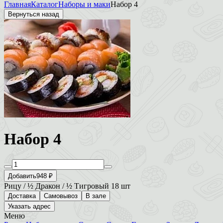
Главная
Каталог
Наборы и маки
Набор 4
Вернуться назад
Набор 4
Добавить
948 ₽
Рицу / ½ Дракон / ½ Тигровый 18 шт
Доставка
Самовывоз
В зале
Указать адрес
Меню