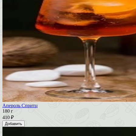
Апероль Спритц
180 г
410 ₽
Добавить