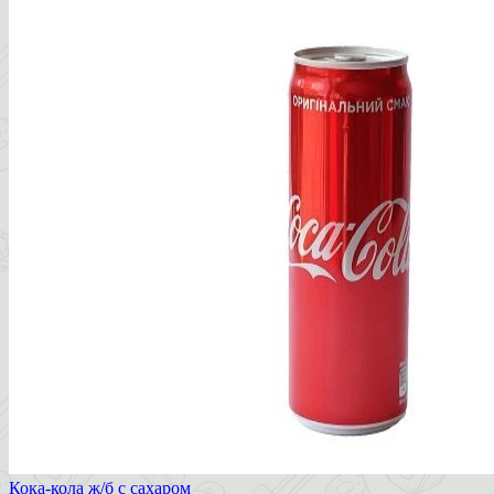
Кока-кола ж/б с сахаром