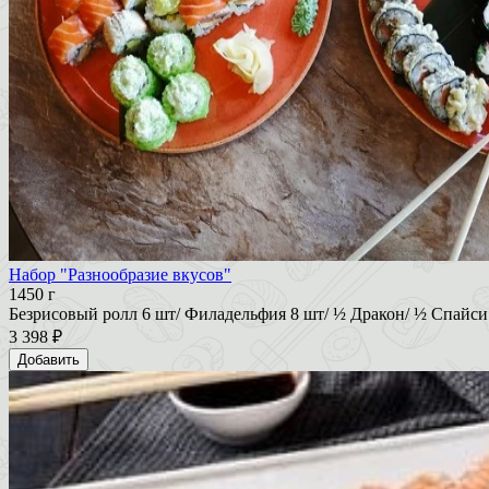
Набор "Разнообразие вкусов"
1450 г
Безрисовый ролл 6 шт/ Филадельфия 8 шт/ ½ Дракон/ ½ Спайси Э
3 398 ₽
Добавить