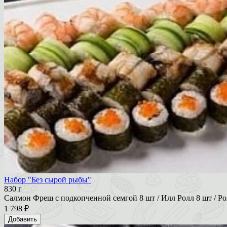
Набор "Без сырой рыбы"
830 г
Салмон Фреш с подкопченной семгой 8 шт / Илл Ролл 8 шт / Рол
1 798 ₽
Добавить