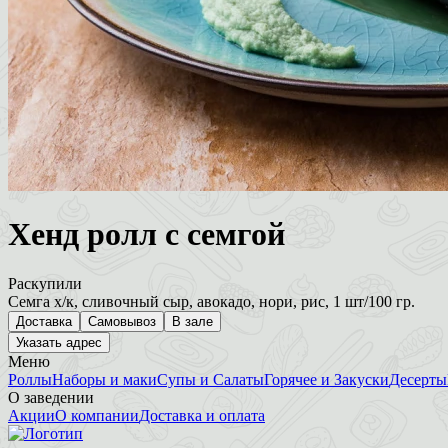
Хенд ролл с семгой
Раскупили
Семга х/к, сливочный сыр, авокадо, нори, рис, 1 шт/100 гр.
Доставка
Самовывоз
В зале
Указать адрес
Меню
Роллы
Наборы и маки
Супы и Салаты
Горячее и Закуски
Десерты
О заведении
Акции
О компании
Доставка и оплата