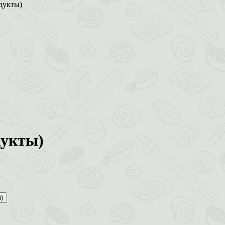
дукты)
дукты)
)