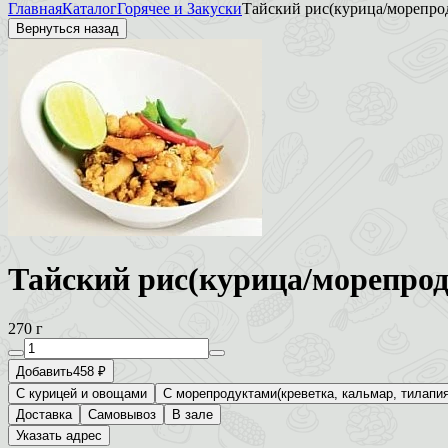
Главная
Каталог
Горячее и Закуски
Тайский рис(курица/морепро
Вернуться назад
Тайский рис(курица/морепро
270 г
Добавить
458 ₽
С курицей и овощами
С морепродуктами(креветка, кальмар, тилапия
Доставка
Самовывоз
В зале
Указать адрес