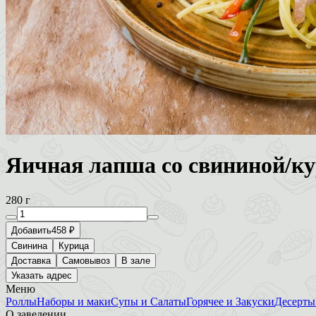
Яичная лапша со свининой/к
280 г
Добавить
458 ₽
Свинина
Курица
Доставка
Самовывоз
В зале
Указать адрес
Меню
Роллы
Наборы и маки
Супы и Салаты
Горячее и Закуски
Десерты
О заведении