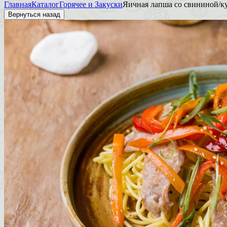
Главная
Каталог
Горячее и Закуски
Яичная лапша со свининой/к
Вернуться назад