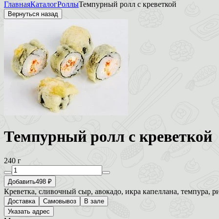
Главная
Каталог
Роллы
Темпурный ролл с креветкой
Вернуться назад
Темпурный ролл с креветкой
240 г
Добавить
498 ₽
Креветка, сливочный сыр, авокадо, икра капеллана, темпура, ри
Доставка
Самовывоз
В зале
Указать адрес